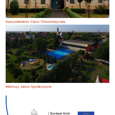
Kunszentmiklós Város Önkormányzata
Miklóssy János Sportközpont