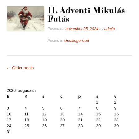
II. Adventi Mikulás
Futás
Posted on
november 25, 2024
by
admin
Posted in
Uncategorized
Posts
←
Older posts
navigation
2026. augusztus
h
K
s
c
p
s
v
1
2
3
4
5
6
7
8
9
10
11
12
13
14
15
16
17
18
19
20
21
22
23
24
25
26
27
28
29
30
31