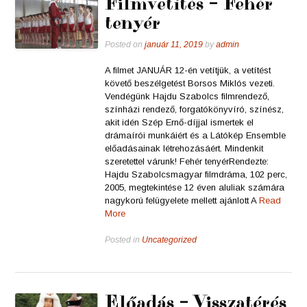
Filmvetítés – Fehér
tenyér
Posted on
január 11, 2019
by
admin
A filmet JANUÁR 12-én vetítjük, a vetítést
követő beszélgetést Borsos Miklós vezeti.
Vendégünk Hajdu Szabolcs filmrendező,
színházi rendező, forgatókönyvíró, színész,
akit idén Szép Ernő-díjjal ismertek el
drámaírói munkáiért és a Látókép Ensemble
előadásainak létrehozásáért. Mindenkit
szeretettel várunk! Fehér tenyérRendezte:
Hajdu Szabolcsmagyar filmdráma, 102 perc,
2005, megtekintése 12 éven aluliak számára
nagykorú felügyelete mellett ajánlott A
Read
More
Posted in
Uncategorized
Előadás – Visszatérés