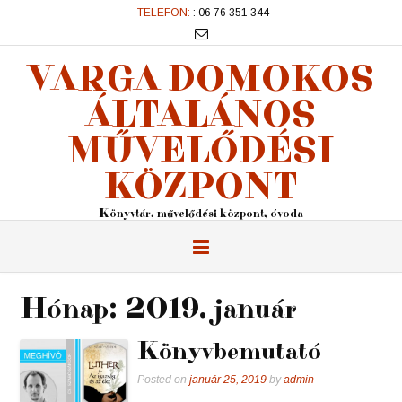
TELEFON:
: 06 76 351 344
VARGA DOMOKOS
ÁLTALÁNOS
MŰVELŐDÉSI
KÖZPONT
Könyvtár, művelődési központ, óvoda
Hónap:
2019. január
Könyvbemutató
Posted on
január 25, 2019
by
admin