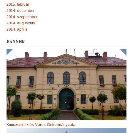
2015. február
2014. december
2014. szeptember
2014. augusztus
2014. április
BANNER
Kunszentmiklós Város Önkormányzata