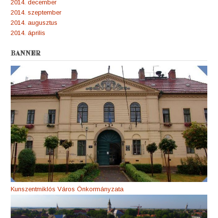
2014. december
2014. szeptember
2014. augusztus
2014. április
BANNER
Kunszentmiklós Város Önkormányzata