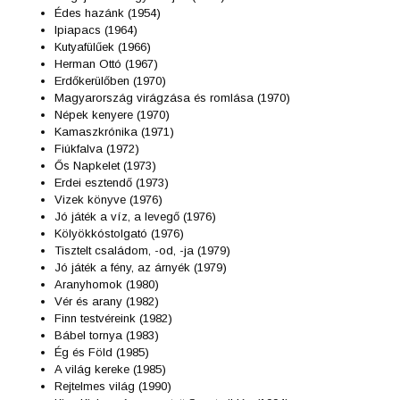
Édes hazánk (1954)
Ipiapacs (1964)
Kutyafülűek (1966)
Herman Ottó (1967)
Erdőkerülőben (1970)
Magyarország virágzása és romlása (1970)
Népek kenyere (1970)
Kamaszkrónika (1971)
Fiúkfalva (1972)
Ős Napkelet (1973)
Erdei esztendő (1973)
Vizek könyve (1976)
Jó játék a víz, a levegő (1976)
Kölyökkóstolgató (1976)
Tisztelt családom, -od, -ja (1979)
Jó játék a fény, az árnyék (1979)
Aranyhomok (1980)
Vér és arany (1982)
Finn testvéreink (1982)
Bábel tornya (1983)
Ég és Föld (1985)
A világ kereke (1985)
Rejtelmes világ (1990)