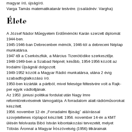
magyar író, újságíró.
Varga Tamás matematikatanár testvére. (családnév: Vargha)
Élete
A József Nádor Műegyetem Erdőmérnöki Karán szerzett diplomát
1944-ben.
1945-1946-ban Debrecenben mérnök, 1946-tól a debreceni Néplap
munkatársa.
1947-től a Cserkészfiúk, a Március Tizenötödike szerkesztője.
1948-1949-ben a Szabad Népnél, később, 1954-1956 között az
Irodalmi Újságnál dolgozott.
1949-1952 között a Magyar Rádió munkatársa, utána 2 évig
szabadfoglalkozású író.
1950-ben kizárták a pártból, mivel felesége féltestvére volt a Rajk-
per egyik vádlottjának.
Az 1953. júniusi politikai fordulat után Nagy Imre
reformtörekvéseinek támogatója. A forradalom alatt rádióműsorokat
készített.
1956. november 12-én „Forradalmi Ifjúság” aláírással
szovjetellenes röplapot készített. 1956. november 14-én a KMT
ülésén felolvasta Bibó István kibontakozási tervezetét, melyet
Tóbiás Áronnal a Magyar Írószövetség (1956) titkárainak