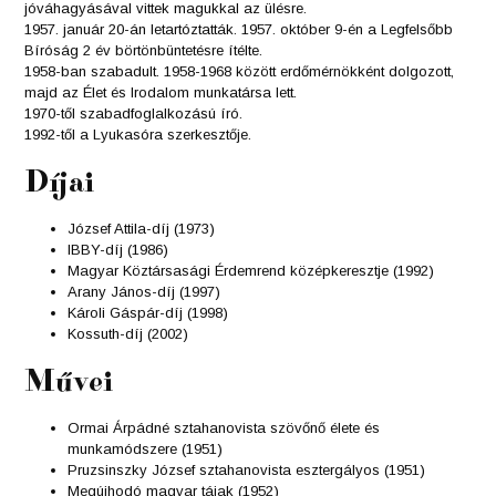
jóváhagyásával vittek magukkal az ülésre.
1957. január 20-án letartóztatták. 1957. október 9-én a Legfelsőbb
Bíróság 2 év börtönbüntetésre ítélte.
1958-ban szabadult. 1958-1968 között erdőmérnökként dolgozott,
majd az Élet és Irodalom munkatársa lett.
1970-től szabadfoglalkozású író.
1992-től a Lyukasóra szerkesztője.
Díjai
József Attila-díj (1973)
IBBY-díj (1986)
Magyar Köztársasági Érdemrend középkeresztje (1992)
Arany János-díj (1997)
Károli Gáspár-díj (1998)
Kossuth-díj (2002)
Művei
Ormai Árpádné sztahanovista szövőnő élete és
munkamódszere (1951)
Pruzsinszky József sztahanovista esztergályos (1951)
Megújhodó magyar tájak (1952)