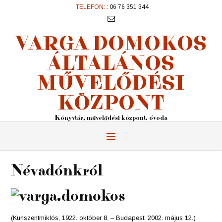
TELEFON:
: 06 76 351 344
VARGA DOMOKOS
ÁLTALÁNOS
MŰVELŐDÉSI
KÖZPONT
Könyvtár, művelődési központ, óvoda
Névadónkról
(Kunszentmiklós, 1922. október 8. – Budapest, 2002. május 12.)