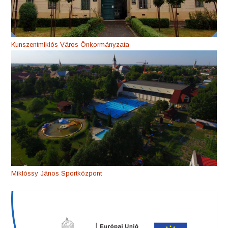
Kunszentmiklós Város Önkormányzata
Miklóssy János Sportközpont