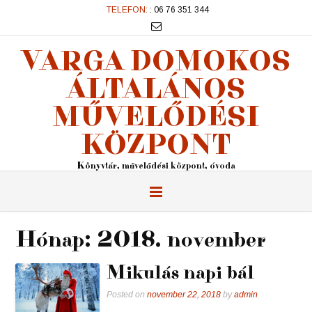
TELEFON:
: 06 76 351 344
VARGA DOMOKOS
ÁLTALÁNOS
MŰVELŐDÉSI
KÖZPONT
Könyvtár, művelődési központ, óvoda
Hónap:
2018. november
Mikulás napi bál
Posted on
november 22, 2018
by
admin