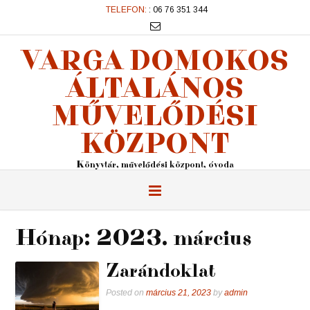
TELEFON:
: 06 76 351 344
VARGA DOMOKOS
ÁLTALÁNOS
MŰVELŐDÉSI
KÖZPONT
Könyvtár, művelődési központ, óvoda
Hónap:
2023. március
Zarándoklat
Posted on
március 21, 2023
by
admin