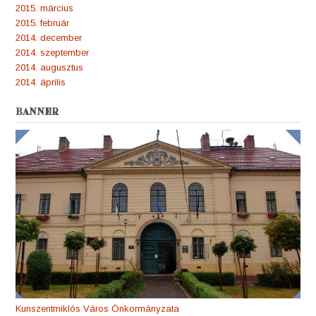
2015. március
2015. február
2014. december
2014. szeptember
2014. augusztus
2014. április
BANNER
Kunszentmiklós Város Önkormányzata