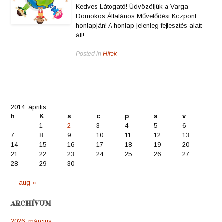
Kedves Látogató! Üdvözöljük a Varga
Domokos Általános Művelődési Központ
honlapján! A honlap jelenleg fejlesztés alatt
áll!
Posted in
Hírek
2014. április
h
K
s
c
p
s
v
1
2
3
4
5
6
7
8
9
10
11
12
13
14
15
16
17
18
19
20
21
22
23
24
25
26
27
28
29
30
aug »
ARCHÍVUM
2026. március