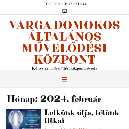
TELEFON:
: 06 76 351 344
VARGA DOMOKOS
ÁLTALÁNOS
MŰVELŐDÉSI
KÖZPONT
Könyvtár, művelődési központ, óvoda
Hónap:
2024. február
Lelkünk útja, létünk
titkai