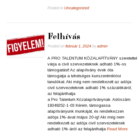
Posted in
Uncategorized
Felhívás
Posted on
február 1, 2024
by
admin
A PRO TALENTUM KÖZALAPÍTVÁNY szeretettel
várja a civil szervezeteknek adható 1%-os
támogatást! Az alapítvány évek óta
támogatja a tehetséges kunszentmiklósi
tanulókat. Aki még nem rendelkezett az adója
civil szervezeteknek adható 1% százalékáról,
az felajánlhatja
a Pro Talentum Közalapítványnak. Adószám:
18349252-1-03 Kérem, támogassa
alapítványunk munkáját, és rendelkezzen
adója 1%-ával május 20-ig! Aki még nem
rendelkezett az adója civil szervezeteknek
adható 1%-áról az felajánlhatja
Read More