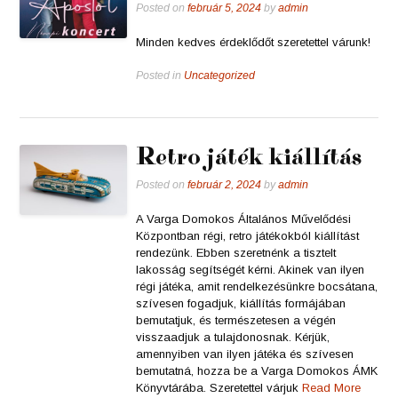
Posted on
február 5, 2024
by
admin
Minden kedves érdeklődőt szeretettel várunk!
Posted in
Uncategorized
Retro játék kiállítás
Posted on
február 2, 2024
by
admin
A Varga Domokos Általános Művelődési
Központban régi, retro játékokból kiállítást
rendezünk. Ebben szeretnénk a tisztelt
lakosság segítségét kérni. Akinek van ilyen
régi játéka, amit rendelkezésünkre bocsátana,
szívesen fogadjuk, kiállítás formájában
bemutatjuk, és természetesen a végén
visszaadjuk a tulajdonosnak. Kérjük,
amennyiben van ilyen játéka és szívesen
bemutatná, hozza be a Varga Domokos ÁMK
Könyvtárába. Szeretettel várjuk
Read More