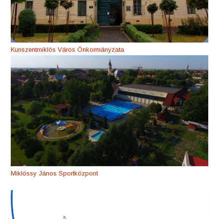
Kunszentmiklós Város Önkormányzata
Miklóssy János Sportközpont