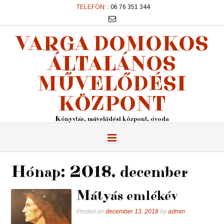
TELEFON:
: 06 76 351 344
VARGA DOMOKOS
ÁLTALÁNOS
MŰVELŐDÉSI
KÖZPONT
Könyvtár, művelődési központ, óvoda
Hónap:
2018. december
Mátyás emlékév
Posted on
december 13, 2018
by
admin