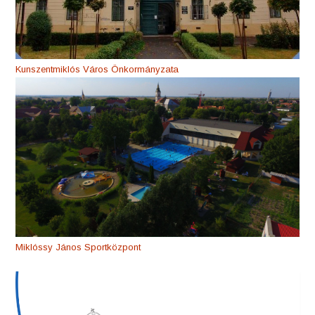
Kunszentmiklós Város Önkormányzata
Miklóssy János Sportközpont