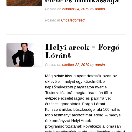
Posted on
október 24, 2019
by
admin
Posted in
Uncategorized
Helyi arcok – Forgó
Lóránt
Posted on
október 22, 2019
by
admin
Még szinte friss a nyomdafesték azon az
oklevélen, melyet egy közelmúltbeli
képzőművészeti pályázaton nyert el.
Testnevelés órái megtartása után több
évtizede ecsetet ragad és papírra veti
érzéseit, gondolatait. Forgó Lóránt
Kunszentmiklós büszkesége, aki 100-nál is
több festményt alkotott már eddig. A megyei
önkormányzat Helyi Arcok
programsorozatának következő állomásán
vele beszélgetünk, majd ezt követően szabad