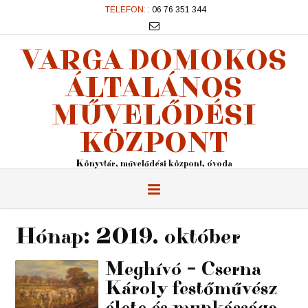
TELEFON:
: 06 76 351 344
VARGA DOMOKOS
ÁLTALÁNOS
MŰVELŐDÉSI
KÖZPONT
Könyvtár, művelődési központ, óvoda
Hónap:
2019. október
Meghívó – Cserna
Károly festőművész
élete és munkássága