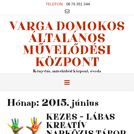
TELEFON:
: 06 76 351 344
VARGA DOMOKOS
ÁLTALÁNOS
MŰVELŐDÉSI
KÖZPONT
Könyvtár, művelődési központ, óvoda
Hónap:
2015. június
KEZES – LÁBAS
KREATÍV
NAPKÖZIS TÁBOR