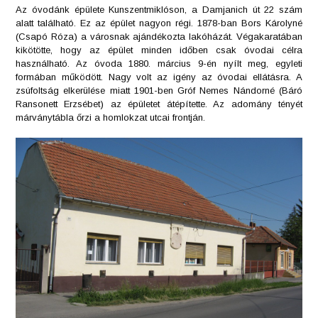
Az óvodánk épülete Kunszentmiklóson, a Damjanich út 22 szám
alatt található. Ez az épület nagyon régi. 1878-ban Bors Károlyné
(Csapó Róza) a városnak ajándékozta lakóházát. Végakaratában
kikötötte, hogy az épület minden időben csak óvodai célra
használható. Az óvoda 1880. március 9-én nyílt meg, egyleti
formában működött. Nagy volt az igény az óvodai ellátásra. A
zsúfoltság elkerülése miatt 1901-ben Gróf Nemes Nándorné (Báró
Ransonett Erzsébet) az épületet átépítette. Az adomány tényét
márványtábla őrzi a homlokzat utcai frontján.