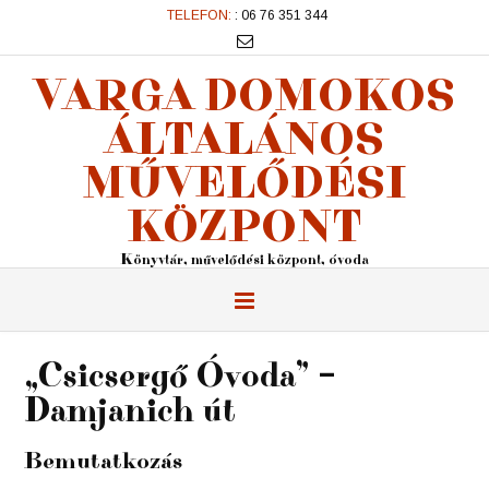
TELEFON:
: 06 76 351 344
VARGA DOMOKOS
ÁLTALÁNOS
MŰVELŐDÉSI
KÖZPONT
Könyvtár, művelődési központ, óvoda
„Csicsergő Óvoda” –
Damjanich út
Bemutatkozás