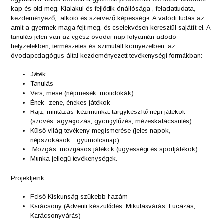
kap és old meg. Kialakul és fejlődik önállósága , feladattudata,
kezdeményező, alkotó és szervező képessége. A valódi tudás az,
amit a gyermek maga fejt meg, és cselekvésen keresztül sajátít el. A
tanulás jelen van az egész óvodai nap folyamán adódó
helyzetekben, természetes és szimulált környezetben, az
óvodapedagógus által kezdeményezett tevékenységi formákban:
Játék
Tanulás
Vers, mese (népmesék, mondókák)
Ének- zene, énekes játékok
Rajz, mintázás, kézimunka: tárgykészítő népi játékok
(szövés, agyagozás, gyöngyfűzés, mézeskalácssütés).
Külső világ tevékeny megismerése (jeles napok,
népszokások, , gyümölcsnap).
Mozgás, mozgásos játékok (ügyességi és sportjátékok).
Munka jellegű tevékenységek.
Projektjeink:
Felső Kiskunság szűkebb hazám
Karácsony (Adventi készülődés, Mikulásvárás, Lucázás,
Karácsonyvárás)