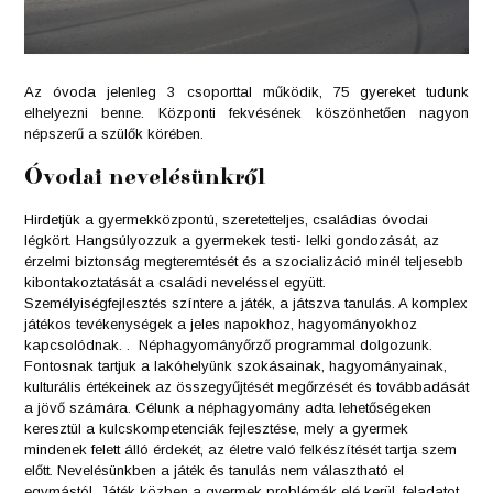
Az óvoda jelenleg 3 csoporttal működik, 75 gyereket tudunk
elhelyezni benne. Központi fekvésének köszönhetően nagyon
népszerű a szülők körében.
Óvodai nevelésünkről
Hirdetjük a gyermekközpontú, szeretetteljes, családias óvodai
légkört. Hangsúlyozzuk a gyermekek testi- lelki gondozását, az
érzelmi biztonság megteremtését és a szocializáció minél teljesebb
kibontakoztatását a családi neveléssel együtt.
Személyiségfejlesztés színtere a játék, a játszva tanulás. A komplex
játékos tevékenységek a jeles napokhoz, hagyományokhoz
kapcsolódnak. . Néphagyományőrző programmal dolgozunk.
Fontosnak tartjuk a lakóhelyünk szokásainak, hagyományainak,
kulturális értékeinek az összegyűjtését megőrzését és továbbadását
a jövő számára. Célunk a néphagyomány adta lehetőségeken
keresztül a kulcskompetenciák fejlesztése, mely a gyermek
mindenek felett álló érdekét, az életre való felkészítését tartja szem
előtt. Nevelésünkben a játék és tanulás nem választható el
egymástól. Játék közben a gyermek problémák elé kerül, feladatot