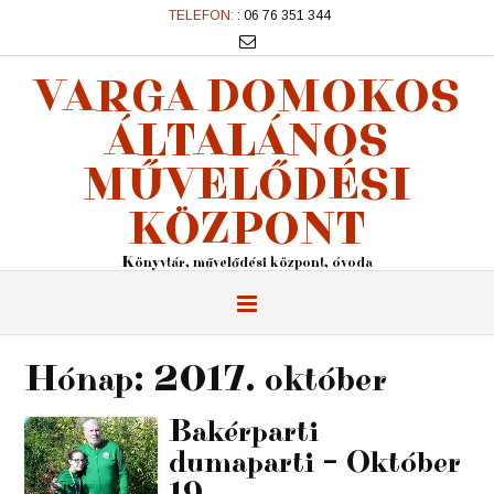
TELEFON:
: 06 76 351 344
VARGA DOMOKOS
ÁLTALÁNOS
MŰVELŐDÉSI
KÖZPONT
Könyvtár, művelődési központ, óvoda
Hónap:
2017. október
Bakérparti
dumaparti – Október
19.