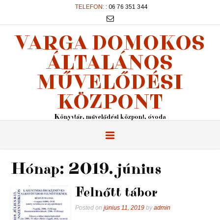
TELEFON:
: 06 76 351 344
VARGA DOMOKOS
ÁLTALÁNOS
MŰVELŐDÉSI
KÖZPONT
Könyvtár, művelődési központ, óvoda
Hónap:
2019. június
Felnőtt tábor
Posted on
június 11, 2019
by
admin