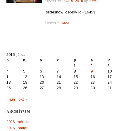
Posted on
július 9, 2016
by
admin
[slideshow_deploy id=’1645′]
Posted in
Hírek
2016. július
h
K
s
c
p
s
v
1
2
3
4
5
6
7
8
9
10
11
12
13
14
15
16
17
18
19
20
21
22
23
24
25
26
27
28
29
30
31
« jún
okt »
ARCHÍVUM
2026. március
2026. január