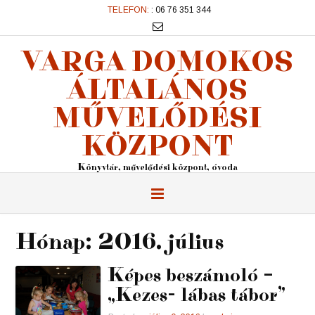
TELEFON:
: 06 76 351 344
VARGA DOMOKOS
ÁLTALÁNOS
MŰVELŐDÉSI
KÖZPONT
Könyvtár, művelődési központ, óvoda
Hónap:
2016. július
Képes beszámoló –
„Kezes- lábas tábor”