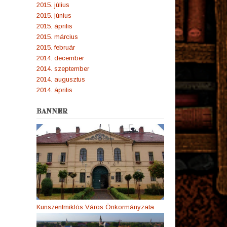
2015. július
2015. június
2015. április
2015. március
2015. február
2014. december
2014. szeptember
2014. augusztus
2014. április
BANNER
Kunszentmiklós Város Önkormányzata