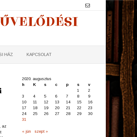
MŰVELŐDÉSI
I HÁZ
KAPCSOLAT
2020. augusztus
h
K
s
c
p
s
v
i
1
2
3
4
5
6
7
8
9
10
11
12
13
14
15
16
17
18
19
20
21
22
23
24
25
26
27
28
29
30
31
, az
« jún
szept »
t