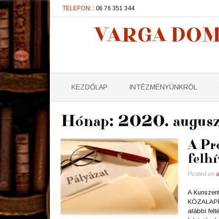
TELEFON:
: 06 76 351 344
VARGA DOM
KEZDŐLAP
INTÉZMÉNYÜNKRŐL
Hónap:
2020. augusz
A Pr
felhí
Posted on
a
A Kunszen
KÖZALAPÍTV
alábbi fel