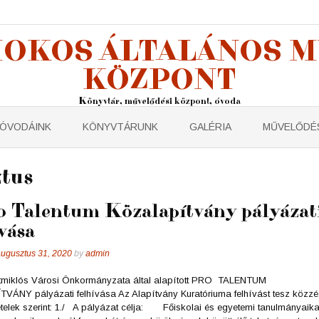
OKOS ÁLTALÁNOS 
KÖZPONT
Könyvtár, művelődési központ, óvoda
ÓVODÁINK
KÖNYVTÁRUNK
GALÉRIA
MŰVELŐDÉS
tus
o Talentum Közalapítvány pályázat
vása
ugusztus 31, 2020
by
admin
tmiklós Városi Önkormányzata által alapított PRO TALENTUM
ÁNY pályázati felhívása Az Alapítvány Kuratóriuma felhívást tesz közzé
tételek szerint: 1./ A pályázat célja: Főiskolai és egyetemi tanulmányaika