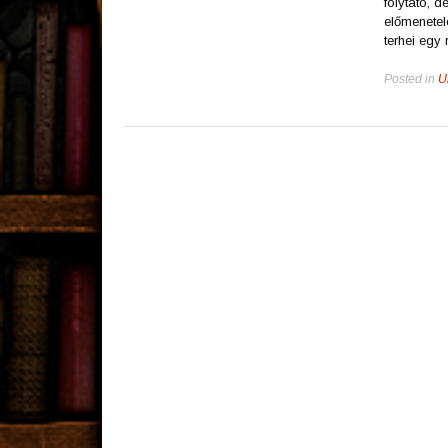
folytató, 
előmenetel
terhei eg
Posted in
U