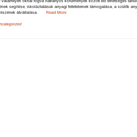
de valamilyen oknál fogva hátrányos körülmények között élő tehetséges tanu
ének segítése, iskoláztatásuk anyagi feltételeinek támogatása, a szülők an
y részének átvállalása.
Read More
ncategorized