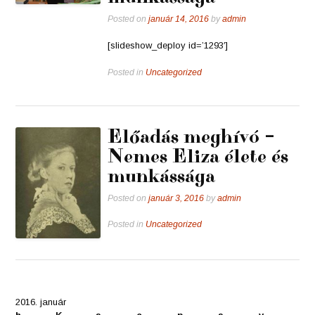
Posted on
január 14, 2016
by
admin
[slideshow_deploy id=’1293′]
Posted in
Uncategorized
Előadás meghívó –
Nemes Eliza élete és
munkássága
Posted on
január 3, 2016
by
admin
Posted in
Uncategorized
2016. január