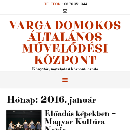
TELEFON:
: 06 76 351 344
VARGA DOMOKOS
ÁLTALÁNOS
MŰVELŐDÉSI
KÖZPONT
Könyvtár, művelődési központ, óvoda
Hónap:
2016. január
Előadás képekben –
Magyar Kultúra
Napja