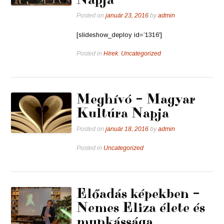
Posted on
január 23, 2016
by
admin
[slideshow_deploy id=’1316′]
Posted in
Hírek
,
Uncategorized
Meghívó – Magyar
Kultúra Napja
Posted on
január 18, 2016
by
admin
Posted in
Uncategorized
Előadás képekben –
Nemes Eliza élete és
munkássága