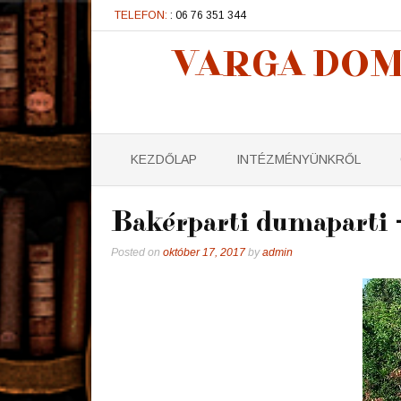
TELEFON:
: 06 76 351 344
VARGA DOM
KEZDŐLAP
INTÉZMÉNYÜNKRŐL
Bakérparti dumaparti 
Posted on
október 17, 2017
by
admin