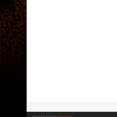
Weboldal készítés:
Kerubland