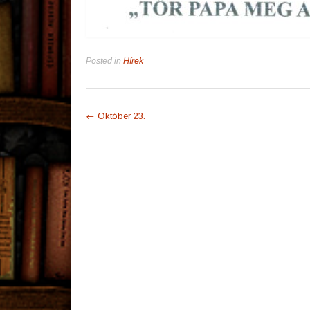
Posted in
Hírek
Post
←
Október 23.
navigation