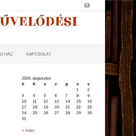
MŰVELŐDÉSI
I HÁZ
KAPCSOLAT
2026. augusztus
h
K
s
c
p
s
v
1
2
3
4
5
6
7
8
9
10
11
12
13
14
15
16
17
18
19
20
21
22
23
24
25
26
27
28
29
30
31
« márc