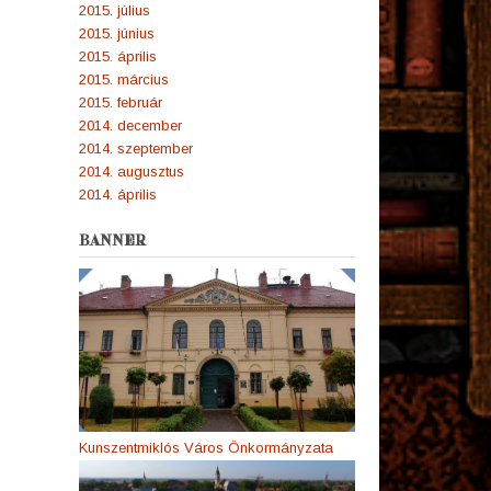
2015. július
2015. június
2015. április
2015. március
2015. február
2014. december
2014. szeptember
2014. augusztus
2014. április
BANNER
Kunszentmiklós Város Önkormányzata