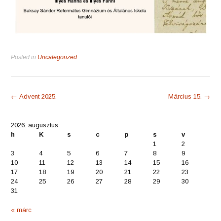
Posted in
Uncategorized
Post
←
Advent 2025.
Március 15.
→
navigation
2026. augusztus
h
K
s
c
p
s
v
1
2
3
4
5
6
7
8
9
10
11
12
13
14
15
16
17
18
19
20
21
22
23
24
25
26
27
28
29
30
31
« márc