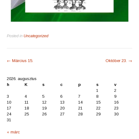
Posted in
Uncategorized
Post
←
Március 15.
Október 23.
→
navigation
2026. augusztus
h
K
s
c
p
s
v
1
2
3
4
5
6
7
8
9
10
11
12
13
14
15
16
17
18
19
20
21
22
23
24
25
26
27
28
29
30
31
« márc