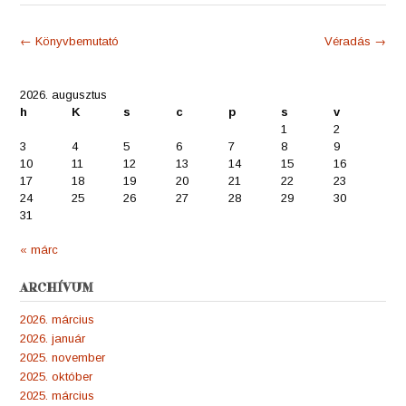
Post
←
Könyvbemutató
Véradás
→
navigation
2026. augusztus
h
K
s
c
p
s
v
1
2
3
4
5
6
7
8
9
10
11
12
13
14
15
16
17
18
19
20
21
22
23
24
25
26
27
28
29
30
31
« márc
ARCHÍVUM
2026. március
2026. január
2025. november
2025. október
2025. március