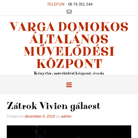
TELEFON:
: 06 76 351 344
VARGA DOMOKOS
ÁLTALÁNOS
MŰVELŐDÉSI
KÖZPONT
Könyvtár, művelődési központ, óvoda
Zátrok Vivien gálaest
Posted on
december 9, 2016
by
admin