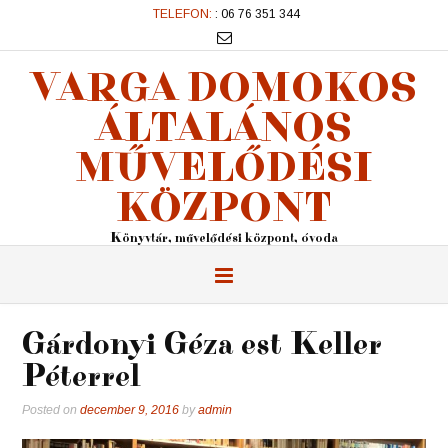
TELEFON:
: 06 76 351 344
VARGA DOMOKOS
ÁLTALÁNOS
MŰVELŐDÉSI
KÖZPONT
Könyvtár, művelődési központ, óvoda
Gárdonyi Géza est Keller
Péterrel
Posted on
december 9, 2016
by
admin