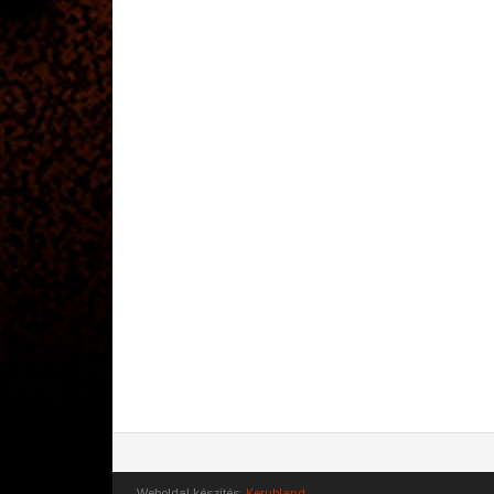
Weboldal készítés:
Kerubland