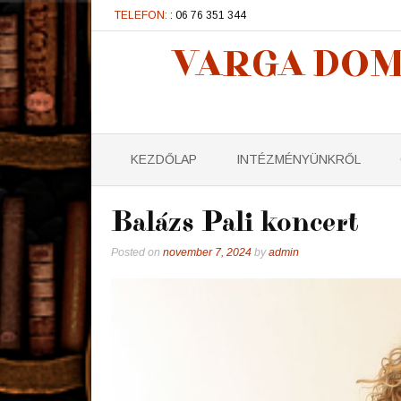
TELEFON:
: 06 76 351 344
VARGA DOM
KEZDŐLAP
INTÉZMÉNYÜNKRŐL
Balázs Pali koncert
Posted on
november 7, 2024
by
admin