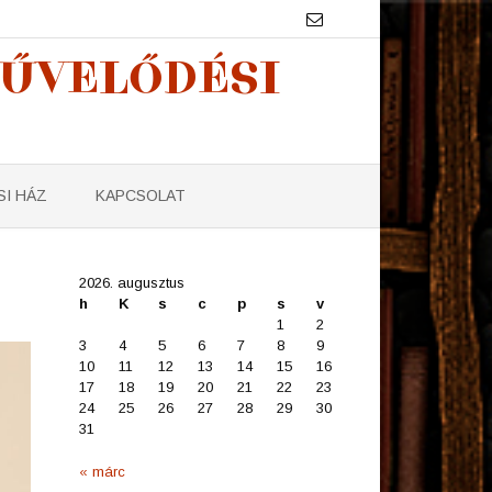
MŰVELŐDÉSI
I HÁZ
KAPCSOLAT
2026. augusztus
h
K
s
c
p
s
v
1
2
3
4
5
6
7
8
9
10
11
12
13
14
15
16
17
18
19
20
21
22
23
24
25
26
27
28
29
30
31
« márc