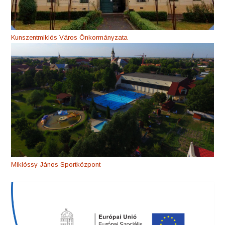
Kunszentmiklós Város Önkormányzata
Miklóssy János Sportközpont