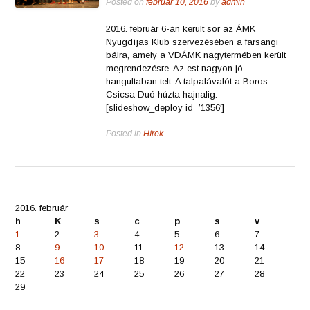
Posted on
február 10, 2016
by
admin
2016. február 6-án került sor az ÁMK
Nyugdíjas Klub szervezésében a farsangi
bálra, amely a VDÁMK nagytermében került
megrendezésre. Az est nagyon jó
hangultaban telt. A talpalávalót a Boros –
Csicsa Duó húzta hajnalig.
[slideshow_deploy id=’1356′]
Posted in
Hírek
2016. február
h
K
s
c
p
s
v
1
2
3
4
5
6
7
8
9
10
11
12
13
14
15
16
17
18
19
20
21
22
23
24
25
26
27
28
29