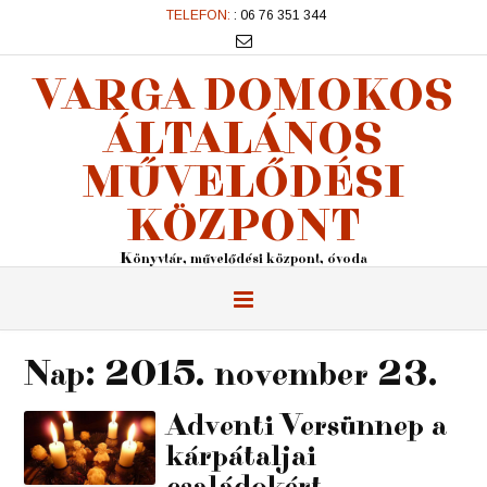
TELEFON:
: 06 76 351 344
VARGA DOMOKOS
ÁLTALÁNOS
MŰVELŐDÉSI
KÖZPONT
Könyvtár, művelődési központ, óvoda
Nap:
2015. november 23.
Adventi Versünnep a
kárpátaljai
családokért