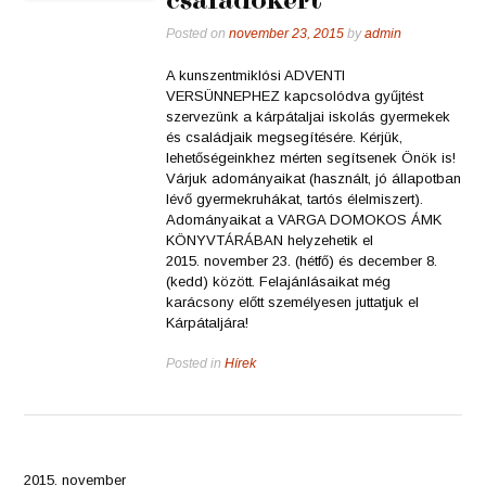
Posted on
november 23, 2015
by
admin
A kunszentmiklósi ADVENTI
VERSÜNNEPHEZ kapcsolódva gyűjtést
szervezünk a kárpátaljai iskolás gyermekek
és családjaik megsegítésére. Kérjük,
lehetőségeinkhez mérten segítsenek Önök is!
Várjuk adományaikat (használt, jó állapotban
lévő gyermekruhákat, tartós élelmiszert).
Adományaikat a VARGA DOMOKOS ÁMK
KÖNYVTÁRÁBAN helyzehetik el
2015. november 23. (hétfő) és december 8.
(kedd) között. Felajánlásaikat még
karácsony előtt személyesen juttatjuk el
Kárpátaljára!
Posted in
Hírek
2015. november