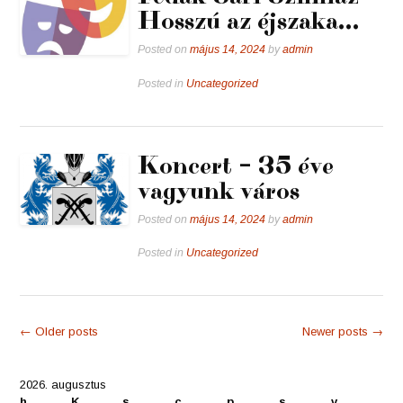
Hosszú az éjszaka…
Posted on
május 14, 2024
by
admin
Posted in
Uncategorized
Koncert – 35 éve
vagyunk város
Posted on
május 14, 2024
by
admin
Posted in
Uncategorized
Posts
←
Older posts
Newer posts
→
navigation
2026. augusztus
h
K
s
c
p
s
v